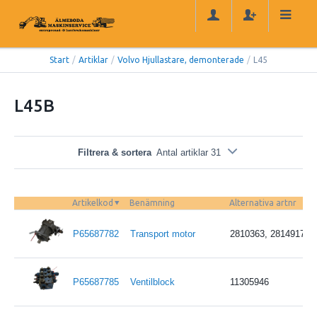
Start
/
Artiklar
/
Volvo Hjullastare, demonterade
/
L45
L45B
Filtrera & sortera
Antal artiklar 31
Artikelkod
Benämning
Alternativa artnr
P65687782
Transport motor
2810363, 2814917, 1
P65687785
Ventilblock
11305946