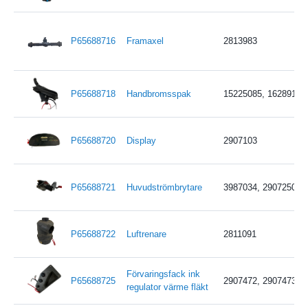
P65688716
Framaxel
2813983
P65688718
Handbromsspak
15225085, 16289160
P65688720
Display
2907103
P65688721
Huvudströmbrytare
3987034, 2907250, 
P65688722
Luftrenare
2811091
Förvaringsfack ink
P65688725
2907472, 2907473, 2
regulator värme fläkt