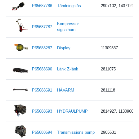
P65687786
Tändningslås
2907102, 14371292
Kompressor
P65687787
signalhorn
P65688287
Display
11309337
P65688690
Länk Z-länk
2811075
P65688691
HÄVARM
2811118
P65688693
HYDRAULPUMP
2814927, 11309605
P65688694
Transmissions pump
2905631