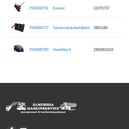
P65688731
Konsol
11370737
P65688737
Spolarvätskebehållare
2801189
P65688783
Ventilblock
ZM2801610