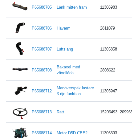
P65688705
Länk mitten fram
11306983
P65688706
Hävarm
2811079
P65688707
Luftslang
11305858
Bakaxel med
P65688708
2808622
växellåda
Manöverspak lastare
P65688712
11305947
3:dje funktion
P65688713
Ratt
15206493, 2099650,
P65688714
Motor D5D CBE2
11306393