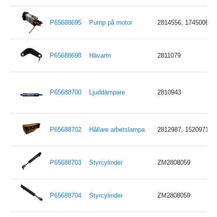
P65688695
Pump på motor
2814556, 17450065
P65688698
Hävarm
2811079
P65688700
Ljuddämpare
2810943
P65688702
Hållare arbetslampa
2812987, 15209714, 
P65688703
Styrcylinder
ZM2808059
P65688704
Styrcylinder
ZM2808059