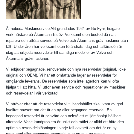
Älmeboda Maskinservice AB grundades 1984 av Bo Fyhr, tidigare
verkmästare på Åkerman i Eslöv. Verksamheten bestod då i att
reparera och utföra service på Volvo och Åkermans grävmaskiner ute i
fält. Under åren har verksamheten förändrats idag och affärsidén är
idag att erbjuda reservdelar till samtliga modeller av Volvo och
Åkermans grävmaskiner.
Vi erbjuder begagnade, renoverade och nya reservdelar (original, icke
original och OEM). Vi har ett omfattande lager av reservdelar för
omgående leverans. De reservdelar som inte lagerförs kan vi ofta
hjälpa till att hitta. Vi utför även service och reparationer av maskiner
och reservdelar i vår verkstad.
Vi strävar efter att de reservdelar vi tillhandahåller skall vara av god
kvalitet oavsett om det är en ny eller begagnad reservdel. En
begagnad reservdel är prisvärd och också ett miljömässigt hållbart
alternativ. Varje kundproblem är unikt och målet är alltid att hitta den
optimala reservdelslösningen i varje fall oavsett om det är en ny,
renoverad eller begagnad reservdel eller en mix av dessa.