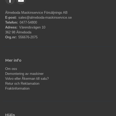
Älmeboda Maskinservice Försäljnings AB
E-post:
sales@almeboda-maskinservice.se
Telefon:
0477-54800
Adress:
Värendsvägen 10
362 98 Älmeboda
Org.nr:
556676-2075
Mer info
Om oss
Demontering av maskiner
Volvo eller Åkerman till salu?
Retur och Reklamation
Fraktinformation
Hjälp