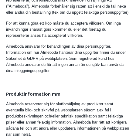
representerar) och Älmeboda Maskinservice Försäljnings AB
("Älmeboda"). Älmeboda förbehåller sig rätten att i enskilda fall neka
eller ändra din beställning (tex om du upgett felaktiga personuppgifter).
För att kunna göra ett köp måste du acceptera villkoren. Om inga
invändningar snarast görs kommer du eller det företag du
representerar anses ha accepterat villkoren.
Älmeboda ansvarar för behandlingen av dina personupgifter.
Information om hur Älmeboda hanterar dina uppgifter finner du under
Säkerhet & GDPR på webbplatsen. Som registrerad kund hos
Älmeboda ansvarar du för att ingen annan än du själv kan använda
dina inloggningsuppgifter.
Produktinformation mm.
Älmeboda reserverar sig för slutförsäljning av produkter samt
eventuella bild- och skrivfel på webbplatsen såsom t.ex fel i
produktbeskrivningen och/eller teknisk specifikation samt felaktiga
priser eller annan felaktig information. Älmeboda har rätt att korrigera
sådana fel och att ändra eller uppdatera informationen på webbplatsen
när som helst.