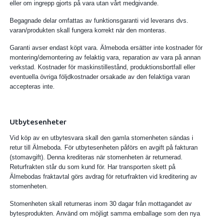
eller om ingrepp gjorts på vara utan vårt medgivande.
Begagnade delar omfattas av funktionsgaranti vid leverans dvs.
varan/produkten skall fungera korrekt när den monteras.
Garanti avser endast köpt vara. Älmeboda ersätter inte kostnader för
montering/demontering av felaktig vara, reparation av vara på annan
verkstad. Kostnader för maskinstillestånd, produktionsbortfall eller
eventuella övriga följdkostnader orsakade av den felaktiga varan
accepteras inte.
Utbytesenheter
Vid köp av en utbytesvara skall den gamla stomenheten sändas i
retur till Älmeboda. För utbytesenheten påförs en avgift på fakturan
(stomavgift). Denna krediteras när stomenheten är returnerad.
Returfrakten står du som kund för. Har transporten skett på
Älmebodas fraktavtal görs avdrag för returfrakten vid kreditering av
stomenheten.
Stomenheten skall returneras inom 30 dagar från mottagandet av
bytesprodukten. Använd om möjligt samma emballage som den nya