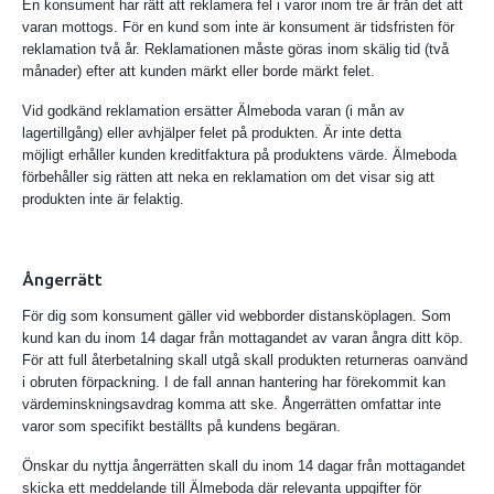
En konsument har rätt att reklamera fel i varor inom tre år från det att
varan mottogs. För en kund som inte är konsument är tidsfristen för
reklamation två år. Reklamationen måste göras inom skälig tid (två
månader) efter att kunden märkt eller borde märkt felet.
Vid godkänd reklamation ersätter Älmeboda varan (i mån av
lagertillgång) eller avhjälper felet på produkten. Är inte detta
möjligt erhåller kunden kreditfaktura på produktens värde. Älmeboda
förbehåller sig rätten att neka en reklamation om det visar sig att
produkten inte är felaktig.
Ångerrätt
För dig som konsument gäller vid webborder distansköplagen. Som
kund kan du inom 14 dagar från mottagandet av varan ångra ditt köp.
För att full återbetalning skall utgå skall produkten returneras oanvänd
i obruten förpackning. I de fall annan hantering har förekommit kan
värdeminskningsavdrag komma att ske. Ångerrätten omfattar inte
varor som specifikt beställts på kundens begäran.
Önskar du nyttja ångerrätten skall du inom 14 dagar från mottagandet
skicka ett meddelande till Älmeboda där relevanta uppgifter för