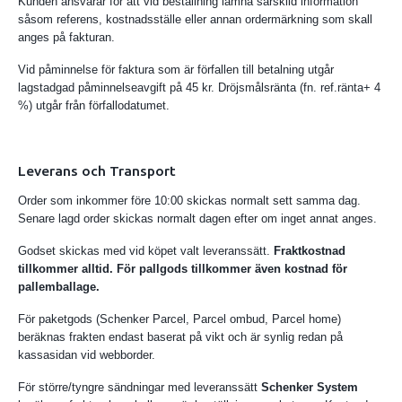
Kunden ansvarar för att vid beställning lämna särskild information
såsom referens, kostnadsställe eller annan ordermärkning som skall
anges på fakturan.
Vid påminnelse för faktura som är förfallen till betalning utgår
lagstadgad påminnelseavgift på 45 kr. Dröjsmålsränta (fn. ref.ränta+ 4
%) utgår från förfallodatumet.
Leverans och Transport
Order som inkommer före 10:00 skickas normalt sett samma dag.
Senare lagd order skickas normalt dagen efter om inget annat anges.
Godset skickas med vid köpet valt leveranssätt.
Fraktkostnad
tillkommer alltid. För pallgods tillkommer även kostnad för
pallemballage.
För paketgods (Schenker Parcel, Parcel ombud, Parcel home)
beräknas frakten endast baserat på vikt och är synlig redan på
kassasidan vid webborder.
För större/tyngre sändningar med leveranssätt
Schenker System