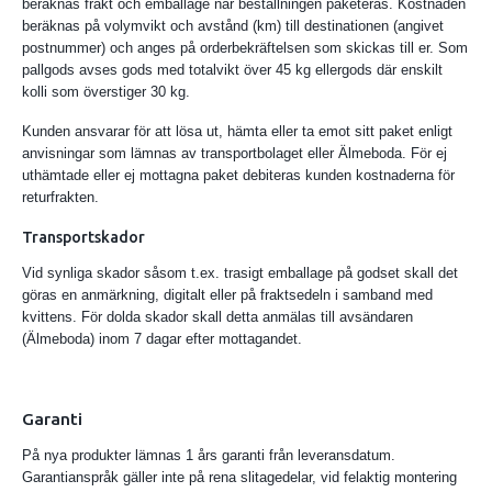
beräknas frakt och emballage när beställningen paketeras. Kostnaden
beräknas på volymvikt och avstånd (km) till destinationen (angivet
postnummer) och anges på orderbekräftelsen som skickas till er. Som
pallgods avses gods med totalvikt över 45 kg ellergods där enskilt
kolli som överstiger 30 kg.
Kunden ansvarar för att lösa ut, hämta eller ta emot sitt paket enligt
anvisningar som lämnas av transportbolaget eller Älmeboda. För ej
uthämtade eller ej mottagna paket debiteras kunden kostnaderna för
returfrakten.
Transportskador
Vid synliga skador såsom t.ex. trasigt emballage på godset skall det
göras en anmärkning, digitalt eller på fraktsedeln i samband med
kvittens. För dolda skador skall detta anmälas till avsändaren
(Älmeboda) inom 7 dagar efter mottagandet.
Garanti
På nya produkter lämnas 1 års garanti från leveransdatum.
Garantianspråk gäller inte på rena slitagedelar, vid felaktig montering