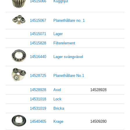
14515066
Kugghjul
14515067
Planethållare no. 1
14515071
Lager
14515828
Filterelement
14516440
Lager svängväxel
14528725
Planethållare No.1
14528928
Axel
14528928
14531018
Lock
14531019
Bricka
14540405
Krage
14509280