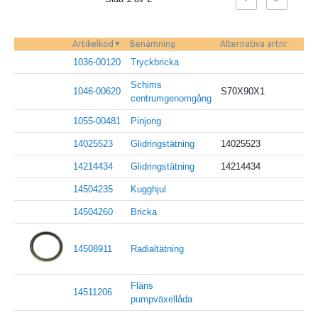
Artikelkod
Benämning
Alternativa artnr
1036-00120
Tryckbricka
Schims
1046-00620
S70X90X1
centrumgenomgång
1055-00481
Pinjong
14025523
Glidringstätning
14025523
14214434
Glidringstätning
14214434
14504235
Kugghjul
14504260
Bricka
14508911
Radialtätning
Fläns
14511206
pumpväxellåda