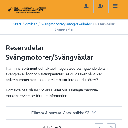
Start
/
Artiklar
/
Svängmotorer/Svängväxellådor
/
Reservdelar
Svängväxlar
Reservdelar
Svängmotorer/Svängväxlar
Här finns sortiment och aktuellt lagersaldo på ingående delar i
svängväxellådor och svängmotorer. Är du osäker på vilket
artikelnummer som passar eller hittar inte det du söker?
Kontakta oss på 0477-54800 eller via sales@almeboda-
maskinservice.se för mer information.
Filtrera & sortera
Antal artiklar 93
Sida 1 av 2