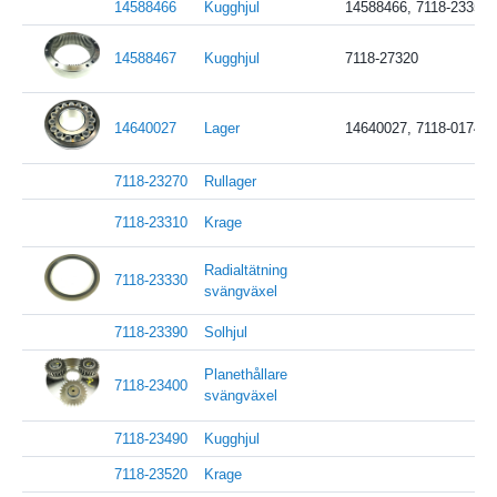
14588466
Kugghjul
14588466, 7118-23350
14588467
Kugghjul
7118-27320
14640027
Lager
14640027, 7118-01740,
7118-23270
Rullager
7118-23310
Krage
Radialtätning
7118-23330
svängväxel
7118-23390
Solhjul
Planethållare
7118-23400
svängväxel
7118-23490
Kugghjul
7118-23520
Krage