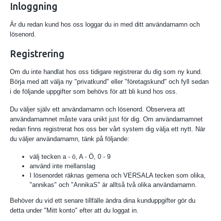
Inloggning
Är du redan kund hos oss loggar du in med ditt användarnamn och
lösenord.
Registrering
Om du inte handlat hos oss tidigare registrerar du dig som ny kund.
Börja med att välja ny "privatkund" eller "företagskund" och fyll sedan
i de följande uppgifter som behövs för att bli kund hos oss.
Du väljer själv ett användarnamn och lösenord. Observera att
användarnamnet måste vara unikt just för dig. Om användarnamnet
redan finns registrerat hos oss ber vårt system dig välja ett nytt. När
du väljer användarnamn, tänk på följande:
välj tecken a - ö, A - Ö, 0 - 9
använd inte mellanslag
I lösenordet räknas gemena och VERSALA tecken som olika,
"annikas" och "AnnikaS" är alltså två olika användarnamn.
Behöver du vid ett senare tillfälle ändra dina kunduppgifter gör du
detta under "Mitt konto" efter att du loggat in.