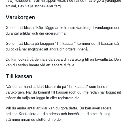
"Välj"-knappen. "Välj"-knappen visas i de fall du måste göra ytterligare
ett val, t ex välja storlek eller färg.
Varukorgen
Genom att klicka "Köp" läggs artikeln i din varukorg. I varukorgen ser
du antal artiklar och din ordersumma.
Genom att klicka på knappen "Till kassan" kommer du till kassan där
du också har möjlighet att ändra din orders innehåll.
Du kan också på denna sida spara din varukorg till en favoritlista. Den
kan du sedan hämta vid ett senare tillfälle.
Till kassan
När du har handlat klart klickar du på "Till kassan" som finns i
varukorgen. När du kommit till kassan (och du inte redan har loggat in)
måste du välja att logga in eller registrera dig.
Vill du ändra antal artiklar kan du göra detta. Du kan även radera
artiklar. Kontrollera att din adress och innehållet i din beställning
stämmer innan du slutför din order.