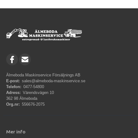
Älmeboda Maskinservice Försäljnings AB
E-post:
sales@almeboda-maskinservice.se
Telefon:
0477-54800
Adress:
Värendsvägen 10
362 98 Älmeboda
Org.nr:
556676-2075
Mer info