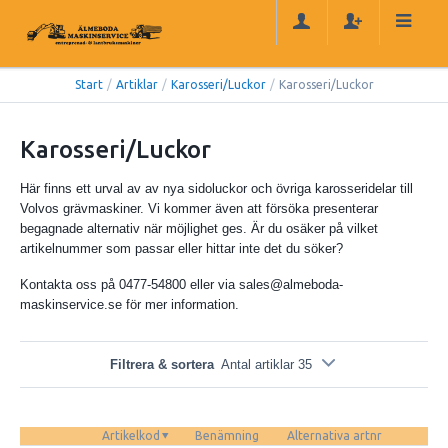
Start
/
Artiklar
/
Karosseri/Luckor
/
Karosseri/Luckor
Karosseri/Luckor
Här finns ett urval av av nya sidoluckor och övriga karosseridelar till
Volvos grävmaskiner. Vi kommer även att försöka presenterar
begagnade alternativ när möjlighet ges. Är du osäker på vilket
artikelnummer som passar eller hittar inte det du söker?
Kontakta oss på 0477-54800 eller via sales@almeboda-
maskinservice.se för mer information.
Filtrera & sortera
Antal artiklar 35
Artikelkod
Benämning
Alternativa artnr