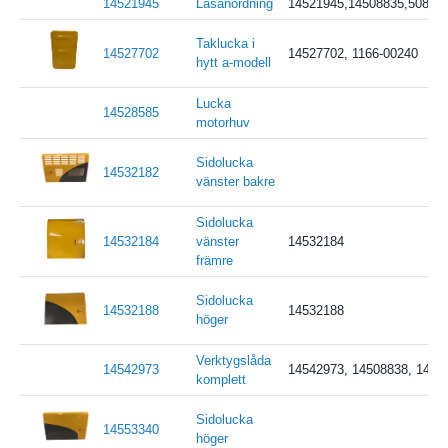
14521945
Låsanordning
14521945,14508835,50883
Taklucka i
14527702
14527702, 1166-00240
hytt a-modell
Lucka
14528585
motorhuv
Sidolucka
14532182
vänster bakre
Sidolucka
14532184
vänster
14532184
främre
Sidolucka
14532188
14532188
höger
Verktygslåda
14542973
14542973, 14508838, 1458
komplett
Sidolucka
14553340
höger