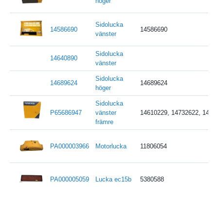
höger
Sidolucka
14586690
14586690
vänster
Sidolucka
14640890
vänster
Sidolucka
14689624
14689624
höger
Sidolucka
P65686947
vänster
14610229, 14732622, 1467
främre
PA000003966
Motorlucka
11806054
PA000005059
Lucka ec15b
5380588