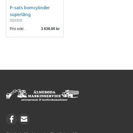
P-sats bomcylinder
superlång
500350
Pris exkl.
3 636.00