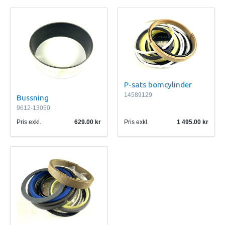
P-sats bomcylinder
14589129
Bussning
9612-13050
Pris exkl.
629.00
Pris exkl.
1 495.00