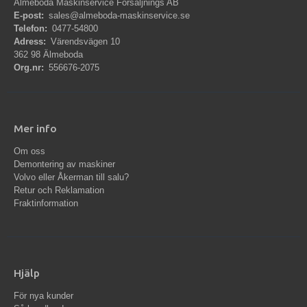
Älmeboda Maskinservice Försäljnings AB
E-post:
sales@almeboda-maskinservice.se
Telefon:
0477-54800
Adress:
Värendsvägen 10
362 98 Älmeboda
Org.nr:
556676-2075
Mer info
Om oss
Demontering av maskiner
Volvo eller Åkerman till salu?
Retur och Reklamation
Fraktinformation
Hjälp
För nya kunder