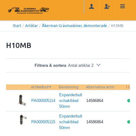
Start
/
Artiklar
/
Åkerman Grävmaskiner, demonterade
/
H10MB
H10MB
Filtrera & sortera
Antal artiklar 2
Artikelkod
Benämning
Alternativa artnr
I lage
Expanderbult
PA000005114
schaktblad
14586864
50mm
Expanderbult
PA000005115
schaktblad
14586864
50mm