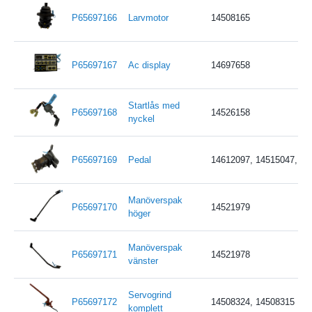
P65697166
Larvmotor
14508165
P65697167
Ac display
14697658
Startlås med
P65697168
14526158
nyckel
P65697169
Pedal
14612097, 14515047, 14
Manöverspak
P65697170
14521979
höger
Manöverspak
P65697171
14521978
vänster
Servogrind
P65697172
14508324, 14508315
komplett