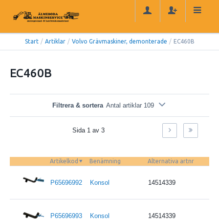
Start
/
Artiklar
/
Volvo Grävmaskiner, demonterade
/
EC460B
EC460B
Filtrera & sortera
Antal artiklar 109
Sida 1 av 3
Artikelkod
Benämning
Alternativa artnr
P65696992
Konsol
14514339
P65696993
Konsol
14514339