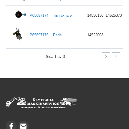
P65697174
Timräknare
14530130, 14626370
P65697175
Pedal
14522008
Sida 1 av 3