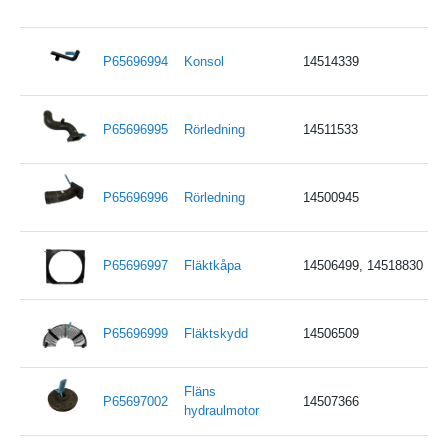
P65696994
Konsol
14514339
P65696995
Rörledning
14511533
P65696996
Rörledning
14500945
P65696997
Fläktkåpa
14506499, 14518830
P65696999
Fläktskydd
14506509
Fläns
P65697002
14507366
hydraulmotor