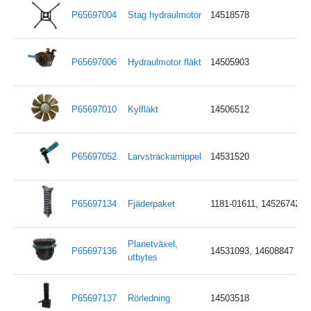
P65697004
Stag hydraulmotor
14518578
P65697006
Hydraulmotor fläkt
14505903
P65697010
Kylfläkt
14506512
P65697052
Larvsträckarnippel
14531520
P65697134
Fjäderpaket
1181-01611, 14526742, 
Planetväxel,
P65697136
14531093, 14608847
utbytes
P65697137
Rörledning
14503518