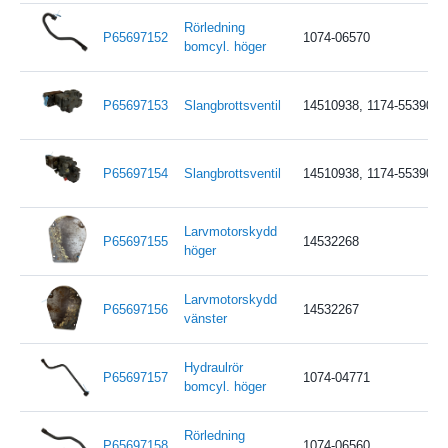
Rörledning
P65697152
1074-06570
bomcyl. höger
P65697153
Slangbrottsventil
14510938, 1174-55390, 
P65697154
Slangbrottsventil
14510938, 1174-55390, 
Larvmotorskydd
P65697155
14532268
höger
Larvmotorskydd
P65697156
14532267
vänster
Hydraulrör
P65697157
1074-04771
bomcyl. höger
Rörledning
P65697158
1074-06560