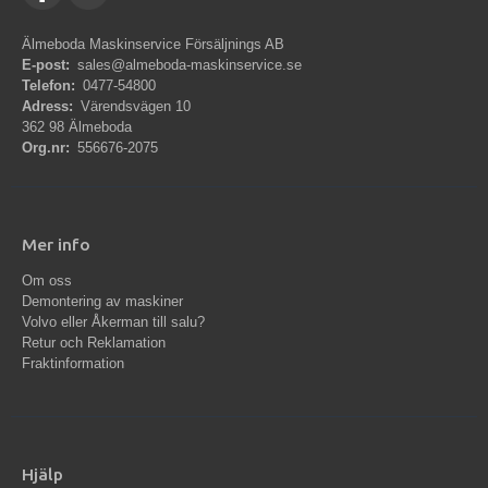
Älmeboda Maskinservice Försäljnings AB
E-post:
sales@almeboda-maskinservice.se
Telefon:
0477-54800
Adress:
Värendsvägen 10
362 98 Älmeboda
Org.nr:
556676-2075
Mer info
Om oss
Demontering av maskiner
Volvo eller Åkerman till salu?
Retur och Reklamation
Fraktinformation
Hjälp