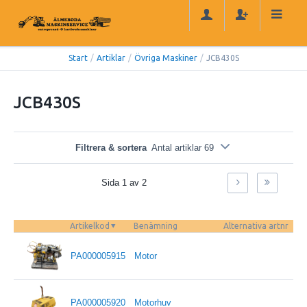
Start
/
Artiklar
/
Övriga Maskiner
/
JCB430S
JCB430S
Filtrera & sortera
Antal artiklar 69
Sida 1 av 2
Artikelkod
Benämning
Alternativa artnr
PA000005915
Motor
PA000005920
Motorhuv