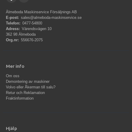
Älmeboda Maskinservice Försäljnings AB
E-post:
sales@almeboda-maskinservice.se
Telefon:
0477-54800
Adress:
Värendsvägen 10
362 98 Älmeboda
Org.nr:
556676-2075
Mer info
Om oss
Demontering av maskiner
Volvo eller Åkerman till salu?
Retur och Reklamation
Fraktinformation
Hjälp