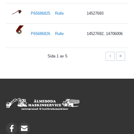
P65686825
Rulle
14527693
P65686826
Rulle
14527692, 14706006
Sida 1 av 5