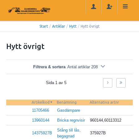
Start
/
Artiklar
/
Hytt
/
Hytt övrigt
Hytt övrigt
Filtrera & sortera
Antal artiklar 208
Sida 1 av 5
Artikelkod
Benämning
Alternativa artnr
11705466
Gasdämpare
13960144
Bricka regnvisir
960144,60113312
Stång till lås,
14375927B
375927B
begagnad