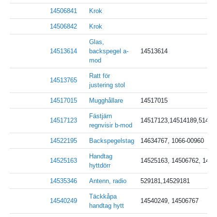
14506841
Krok
14506842
Krok
Glas,
14513614
backspegel a-
14513614
mod
Ratt för
14513765
justering stol
14517015
Mugghållare
14517015
Fästjärn
14517123
14517123,14514189,51418
regnvisir b-mod
14522195
Backspegelstag
14634767, 1066-00960
Handtag
14525163
14525163, 14506762, 1462
hyttdörr
14535346
Antenn, radio
529181,14529181
Täckkåpa
14540249
14540249, 14506767
handtag hytt