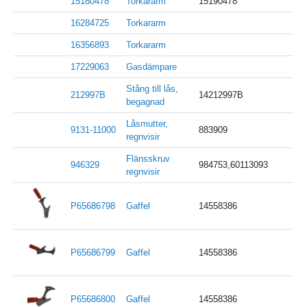
15180478
Torkararm
15190478
16284725
Torkararm
16356893
Torkararm
17229063
Gasdämpare
Stång till lås,
212997B
14212997B
begagnad
Låsmutter,
9131-11000
883909
regnvisir
Flänsskruv
946329
984753,60113093
regnvisir
P65686798
Gaffel
14558386
P65686799
Gaffel
14558386
P65686800
Gaffel
14558386