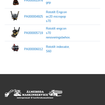
PA000002976
grip
Rototilt Engcon
PA000004925
ec20 micropop
s70
Rototilt engcon
PA000005719
s70
renoveringsbehov.
Rototilt indexator,
PA000006012
S60