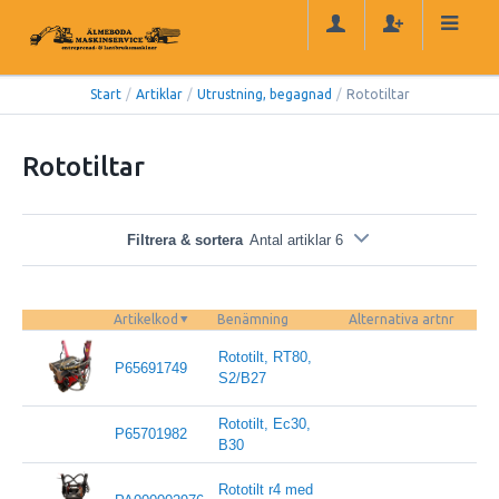
Start
/
Artiklar
/
Utrustning, begagnad
/
Rototiltar
Rototiltar
Filtrera & sortera
Antal artiklar 6
Artikelkod
Benämning
Alternativa artnr
Rototilt, RT80,
P65691749
S2/B27
Rototilt, Ec30,
P65701982
B30
Rototilt r4 med