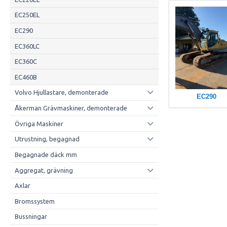
EC250EL
EC290
EC360LC
EC360C
EC460B
Volvo Hjullastare, demonterade
EC290
Åkerman Grävmaskiner, demonterade
Övriga Maskiner
Utrustning, begagnad
Begagnade däck mm
Aggregat, grävning
Axlar
Bromssystem
Bussningar