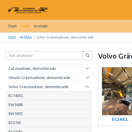
Start
Hjälp
Kontakt
Start
/
Artiklar
/
Volvo Grävmaskiner, demonterade
Volvo Grä
Cat maskiner, demonterade
Hitachi Grävmaskiner, demonterade
Volvo Grävmaskiner, demonterade
EC140CL
EW160B
EW160C
EC140CL
EC210C
EC220EL