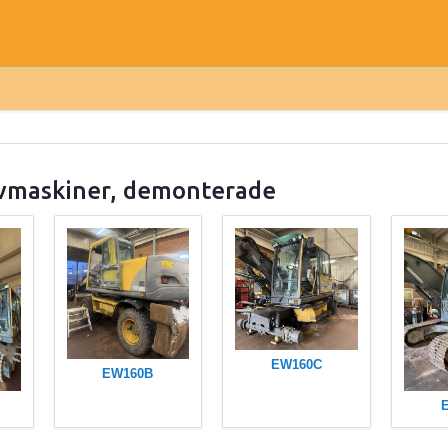
vmaskiner, demonterade
EW160C
EW160B