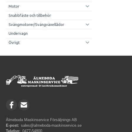
Motor
Snabbfäste och tillbehör
Svängmotorer/Svängväxellådor
Undervagn
Övrigt
Älmeboda Maskinservice Försäljnings AB
E-post:
sales@almeboda-maskinservice.se
Telefon:
0477-54800