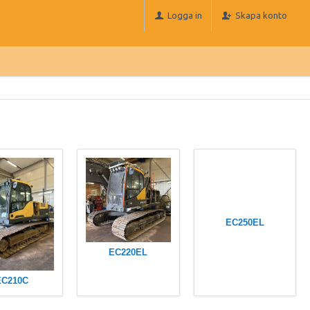
Logga in
Skapa konto
EC250EL
EC220EL
EC210C