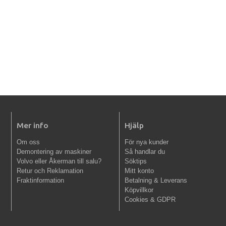
Mer info
Hjälp
Om oss
För nya kunder
Demontering av maskiner
Så handlar du
Volvo eller Åkerman till salu?
Söktips
Retur och Reklamation
Mitt konto
Fraktinformation
Betalning & Leverans
Köpvillkor
Cookies & GDPR