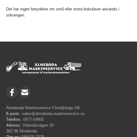
Det har ingen betydelse om små eller stora bokstäver används i
sökningen.
Älmeboda Maskinservice Försäljnings AB
E-post:
sales@almeboda-maskinservice.se
Telefon:
0477-54800
Adress:
Värendsvägen 10
362 98 Älmeboda
Org.nr:
556676-2075