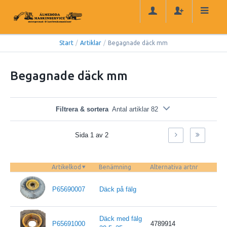
Start
/
Artiklar
/
Begagnade däck mm
Begagnade däck mm
Filtrera & sortera
Antal artiklar 82
Sida 1 av 2
Artikelkod
Benämning
Alternativa artnr
I l
P65690007
Däck på fälg
Däck med fälg
P65691000
4789914