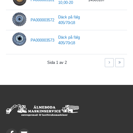
10,00-20
Däck på fälg
PA000003572
405/70r18
Däck på fälg
PA000003573
405/70r18
Sida 1 av 2