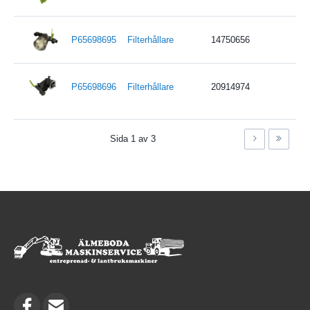
P65698695
Filterhållare
14750656
P65698696
Filterhållare
20914974
Sida 1 av 3