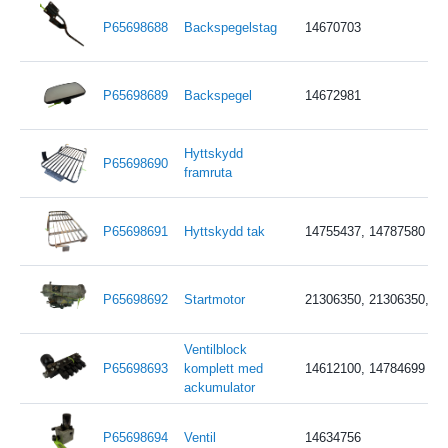
P65698688
Backspegelstag
14670703
P65698689
Backspegel
14672981
Hyttskydd
P65698690
framruta
P65698691
Hyttskydd tak
14755437, 14787580
P65698692
Startmotor
21306350, 21306350, 2
Ventilblock
P65698693
komplett med
14612100, 14784699
ackumulator
P65698694
Ventil
14634756