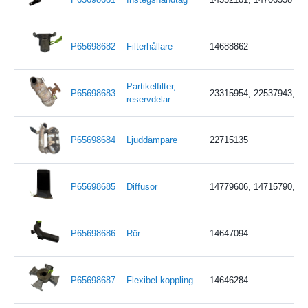
P65698682
Filterhållare
14688862
Partikelfilter,
P65698683
23315954, 22537943, 2
reservdelar
P65698684
Ljuddämpare
22715135
P65698685
Diffusor
14779606, 14715790, 1
P65698686
Rör
14647094
P65698687
Flexibel koppling
14646284