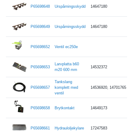
P65698648
Urspårningsskydd
14647180
P65698649
Urspårningsskydd
14647180
P65698652
Ventil ec250e
Larvplatta b60
P65698653
14532372
m20 600 mm
Tankslang
P65698657
komplett med
14536920, 14701765
ventil
P65698658
Brytkontakt
14649173
P65698661
Hydrauloljekylare
17247583