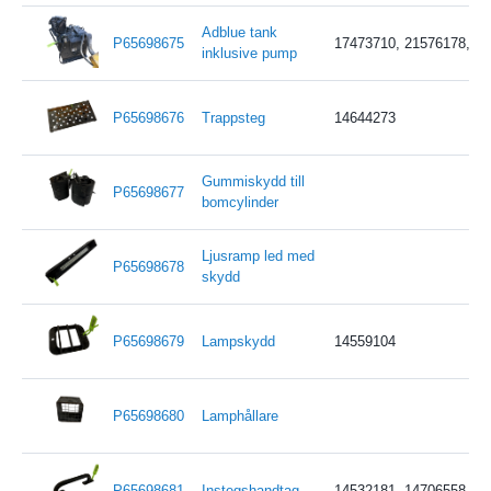
Adblue tank
P65698675
17473710, 21576178, 2
inklusive pump
P65698676
Trappsteg
14644273
Gummiskydd till
P65698677
bomcylinder
Ljusramp led med
P65698678
skydd
P65698679
Lampskydd
14559104
P65698680
Lamphållare
P65698681
Instegshandtag
14532181, 14706558