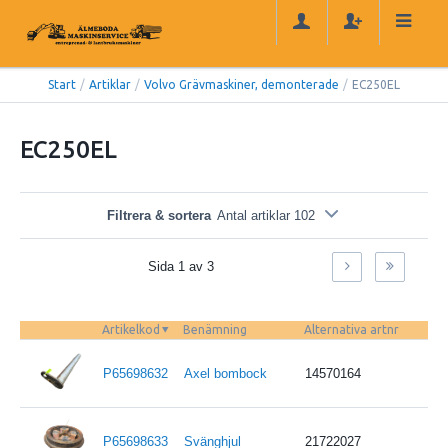
Start
/
Artiklar
/
Volvo Grävmaskiner, demonterade
/
EC250EL
EC250EL
Filtrera & sortera
Antal artiklar 102
Sida 1 av 3
Artikelkod
Benämning
Alternativa artnr
P65698632
Axel bombock
14570164
P65698633
Svänghjul
21722027