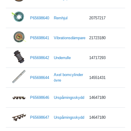
P65698640
Remhjul
20757217
P65698641
Vibrationsdämpare
21723180
P65698642
Underrulle
14717293
Axel bomcylinder
P65698644
14551431
övre
P65698646
Urspårningsskydd
14647180
P65698647
Urspårningsskydd
14647180