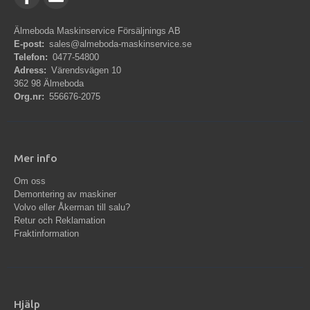
Älmeboda Maskinservice Försäljnings AB
E-post:
sales@almeboda-maskinservice.se
Telefon:
0477-54800
Adress:
Värendsvägen 10
362 98 Älmeboda
Org.nr:
556676-2075
Mer info
Om oss
Demontering av maskiner
Volvo eller Åkerman till salu?
Retur och Reklamation
Fraktinformation
Hjälp