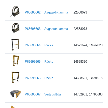
P65698662
Avgasrörklamma
22538073
P65698663
Avgasrörklamma
22538073
P65698664
Räcke
14691624, 14647020, 1
P65698665
Räcke
14688330
P65698666
Räcke
14698521, 14691618, 1
P65698667
Vertygslåda
14732981, 14790688, 1