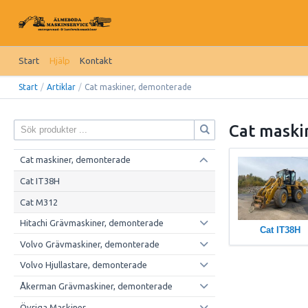
Start
Hjälp
Kontakt
Start
/
Artiklar
/
Cat maskiner, demonterade
Cat maski
Cat maskiner, demonterade
Cat IT38H
Cat M312
Hitachi Grävmaskiner, demonterade
Cat IT38H
Volvo Grävmaskiner, demonterade
Volvo Hjullastare, demonterade
Åkerman Grävmaskiner, demonterade
Övriga Maskiner