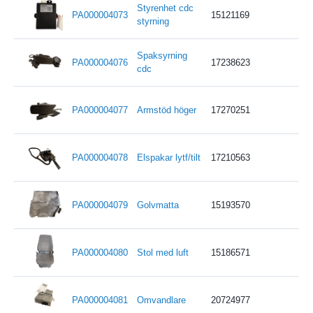
Styrenhet cdc
PA000004073
15121169
styrning
Spaksyrning
PA000004076
17238623
cdc
PA000004077
Armstöd höger
17270251
PA000004078
Elspakar lytf/tilt
17210563
PA000004079
Golvmatta
15193570
PA000004080
Stol med luft
15186571
PA000004081
Omvandlare
20724977