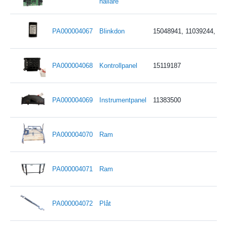
hållare
PA000004067
Blinkdon
15048941, 11039244, 48
PA000004068
Kontrollpanel
15119187
PA000004069
Instrumentpanel
11383500
PA000004070
Ram
PA000004071
Ram
PA000004072
Plåt