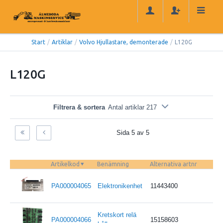
Start
/
Artiklar
/
Volvo Hjullastare, demonterade
/
L120G
L120G
Filtrera & sortera
Antal artiklar 217
Sida 5 av 5
Artikelkod
Benämning
Alternativa artnr
PA000004065
Elektronikenhet
11443400
Kretskort relä
PA000004066
15158603