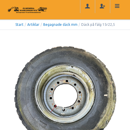
Start
/
Artiklar
/
Begagnade däck mm
/
Däck på fälg 15r22,5