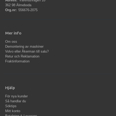
Adress:
Värendsvägen 10
362 98 Älmeboda
Org.nr:
556676-2075
Mer info
Om oss
Demontering av maskiner
Volvo eller Åkerman till salu?
Retur och Reklamation
Fraktinformation
Hjälp
För nya kunder
Så handlar du
Söktips
Mitt konto
Betalning & Leverans