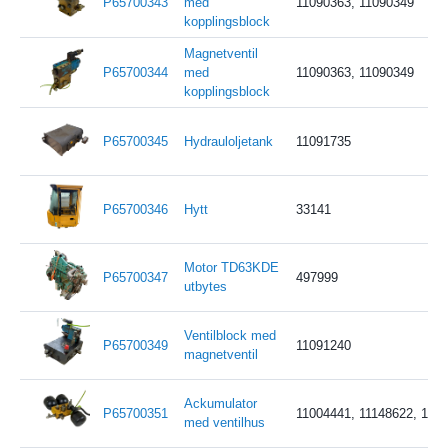
P65700343
med
11090363, 11090349
kopplingsblock
Magnetventil
P65700344
med
11090363, 11090349
kopplingsblock
P65700345
Hydrauloljetank
11091735
P65700346
Hytt
33141
Motor TD63KDE
P65700347
497999
utbytes
Ventilblock med
P65700349
11091240
magnetventil
Ackumulator
P65700351
11004441, 11148622, 1114
med ventilhus