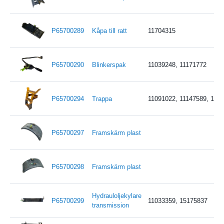
P65700289
Kåpa till ratt
11704315
P65700290
Blinkerspak
11039248, 11171772
P65700294
Trappa
11091022, 11147589, 114
P65700297
Framskärm plast
P65700298
Framskärm plast
Hydrauloljekylare
P65700299
11033359, 15175837
transmission