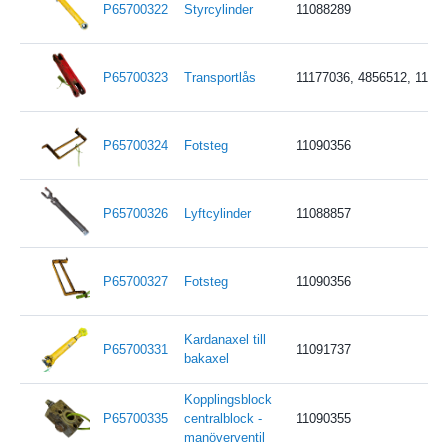
P65700322
Styrcylinder
11088289
P65700323
Transportlås
11177036, 4856512, 1109
P65700324
Fotsteg
11090356
P65700326
Lyftcylinder
11088857
P65700327
Fotsteg
11090356
Kardanaxel till
P65700331
11091737
bakaxel
Kopplingsblock
P65700335
centralblock -
11090355
manöverventil