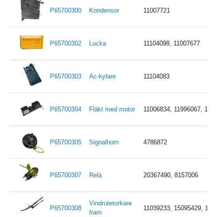
P65700300
Kondensor
11007721
P65700302
Lucka
11104098, 11007677
P65700303
Ac-kylare
11104083
P65700304
Fläkt med motor
11006834, 11996067, 119
P65700305
Signalhorn
4786872
P65700307
Relä
20367490, 8157006
Vindrutetorkare
P65700308
11039233, 15095429, 110
fram