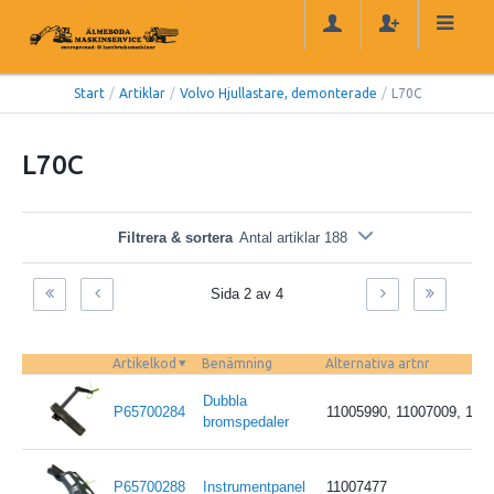
Start
/
Artiklar
/
Volvo Hjullastare, demonterade
/
L70C
L70C
Filtrera & sortera
Antal artiklar 188
Sida 2 av 4
Artikelkod
Benämning
Alternativa artnr
Dubbla
P65700284
11005990, 11007009, 110
bromspedaler
P65700288
Instrumentpanel
11007477