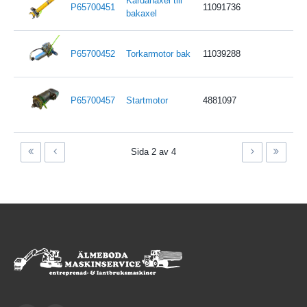
Kardanaxel till
P65700451
11091736
bakaxel
P65700452
Torkarmotor bak
11039288
P65700457
Startmotor
4881097
Sida 2 av 4