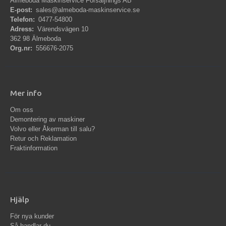
Älmeboda Maskinservice Försäljnings AB
E-post:
sales@almeboda-maskinservice.se
Telefon:
0477-54800
Adress:
Värendsvägen 10
362 98 Älmeboda
Org.nr:
556676-2075
Mer info
Om oss
Demontering av maskiner
Volvo eller Åkerman till salu?
Retur och Reklamation
Fraktinformation
Hjälp
För nya kunder
Så handlar du