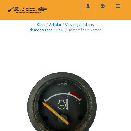
Start
/
Artiklar
/
Volvo Hjullastare,
demonterade
/
L70C
/
Tempmätare vatten