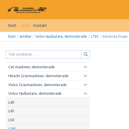
Start
Hjälp
Kontakt
Start
/
Artiklar
/
Volvo Hjullastare, demonterade
/
L70C
/
Sidolucka höger
Cat maskiner, demonterade
Hitachi Grävmaskiner, demonterade
Volvo Grävmaskiner, demonterade
Volvo Hjullastare, demonterade
L40
L45
L50
L70C