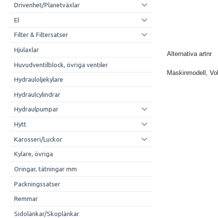
Drivenhet/Planetväxlar
El
Filter & Filtersatser
Hjulaxlar
Alternativa artnr
Huvudventilblock, övriga ventiler
Maskinmodell, Vo
Hydrauloljekylare
Hydraulcylindrar
Hydraulpumpar
Hytt
Karosseri/Luckor
Kylare, övriga
Oringar, tätningar mm
Packningssatser
Remmar
Sidolänkar/Skoplänkar