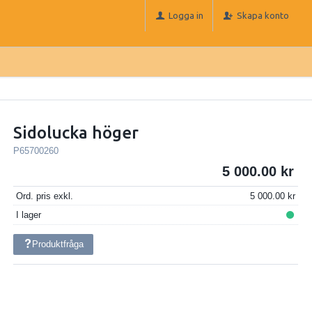
Logga in
Skapa konto
Sidolucka höger
P65700260
5 000.00
Ord. pris exkl.
5 000.00
I lager
Produktfråga