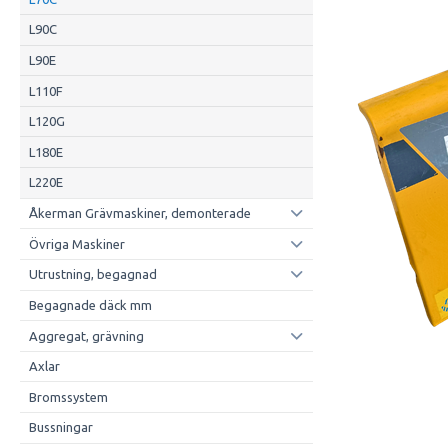
L90C
L90E
L110F
L120G
L180E
L220E
Åkerman Grävmaskiner, demonterade
Övriga Maskiner
Utrustning, begagnad
Begagnade däck mm
Aggregat, grävning
Axlar
Bromssystem
Bussningar