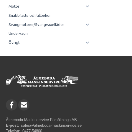
Motor
Snabbfäste och tillbehör
Svängmotorer/Svängväxellådor
Undervagn
Övrigt
Älmeboda Maskinservice Försäljnings AB
E-post:
sales@almeboda-maskinservice.se
Telefon:
0477-54800