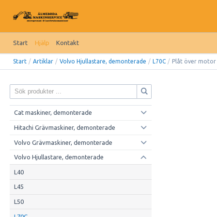
Start
Hjälp
Kontakt
Start
/
Artiklar
/
Volvo Hjullastare, demonterade
/
L70C
/
Plåt över motor
Cat maskiner, demonterade
Hitachi Grävmaskiner, demonterade
Volvo Grävmaskiner, demonterade
Volvo Hjullastare, demonterade
L40
L45
L50
L70C