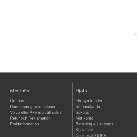
1
Mer info
Hjälp
Om oss
För nya kunder
Demontering av maskiner
Så handlar du
Volvo eller Åkerman till salu?
Söktips
Retur och Reklamation
Mitt konto
Fraktinformation
Betalning & Leverans
Köpvillkor
Cookies & GDPR