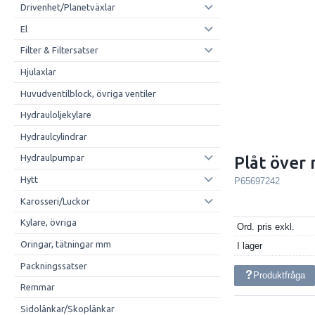
Drivenhet/Planetväxlar
El
Filter & Filtersatser
Hjulaxlar
Huvudventilblock, övriga ventiler
Hydrauloljekylare
Hydraulcylindrar
Hydraulpumpar
Plåt över
Hytt
P65697242
Karosseri/Luckor
Kylare, övriga
Ord. pris exkl.
Oringar, tätningar mm
I lager
Packningssatser
Produktfråga
Remmar
Sidolänkar/Skoplänkar