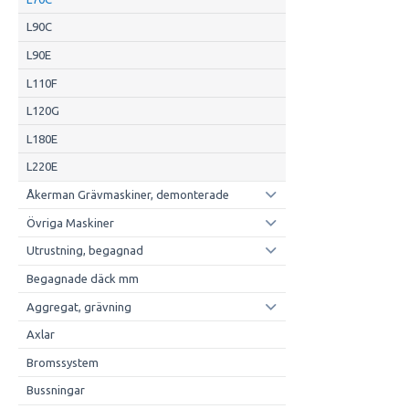
L90C
L90E
L110F
L120G
L180E
L220E
Åkerman Grävmaskiner, demonterade
Övriga Maskiner
Utrustning, begagnad
Begagnade däck mm
Aggregat, grävning
Axlar
Bromssystem
Bussningar