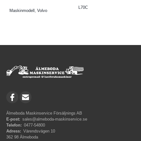
L70C
Maskinmodell, Volvo
Älmeboda Maskinservice Försäljnings AB
E-post:
sales@almeboda-maskinservice.se
Telefon:
0477-54800
Adress:
Värendsvägen 10
362 98 Älmeboda