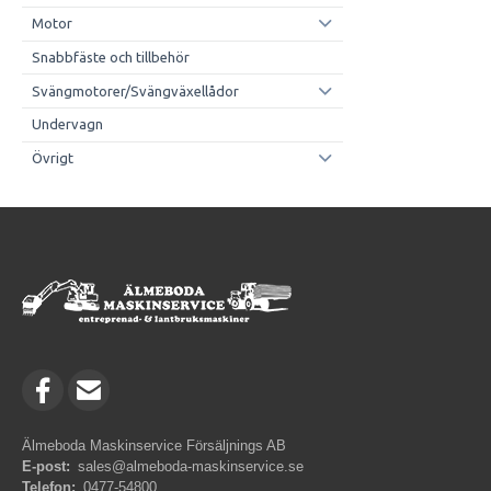
Motor
Snabbfäste och tillbehör
Svängmotorer/Svängväxellådor
Undervagn
Övrigt
Älmeboda Maskinservice Försäljnings AB
E-post:
sales@almeboda-maskinservice.se
Telefon:
0477-54800