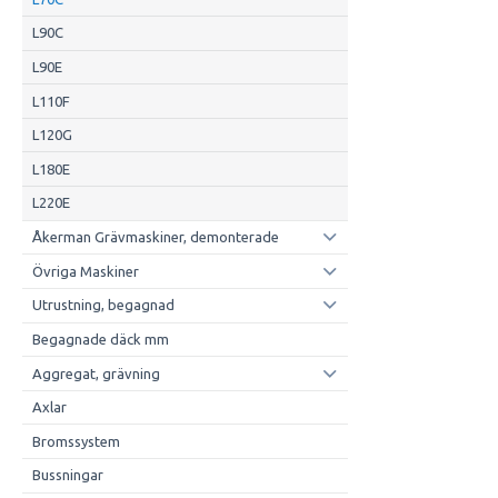
L90C
L90E
L110F
L120G
L180E
L220E
Åkerman Grävmaskiner, demonterade
Övriga Maskiner
Utrustning, begagnad
Begagnade däck mm
Aggregat, grävning
Axlar
Bromssystem
Bussningar