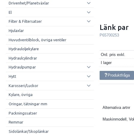
Drivenhet/Planetväxlar
El
Filter & Filtersatser
Länk par
Hjulaxlar
P65700253
Huvudventilblock, övriga ventiler
Hydrauloljekylare
Ord. pris exkl.
Hydraulcylindrar
I lager
Hydraulpumpar
Produktfråga
Hytt
Karosseri/Luckor
Kylare, övriga
Oringar, tätningar mm
Alternativa artnr
Packningssatser
Maskinmodell, Vo
Remmar
Sidolänkar/Skoplänkar