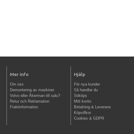
Mer info
Hjälp
Om oss
För nya kunder
Demontering av maskiner
Så handlar du
Volvo eller Åkerman till salu?
Söktips
Retur och Reklamation
Mitt konto
Fraktinformation
Betalning & Leverans
Köpvillkor
Cookies & GDPR