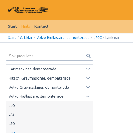
Start
Hjälp
Kontakt
Start
/
Artiklar
/
Volvo Hjullastare, demonterade
/
L70C
/
Länk par
Cat maskiner, demonterade
Hitachi Grävmaskiner, demonterade
Volvo Grävmaskiner, demonterade
Volvo Hjullastare, demonterade
L40
L45
L50
L70C