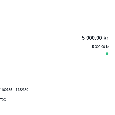
5 000.00
5 000.00
1100785, 11432389
L70C