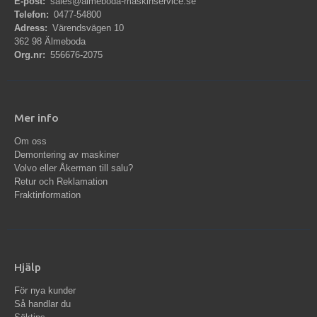
E-post:
sales@almeboda-maskinservice.se
Telefon:
0477-54800
Adress:
Värendsvägen 10
362 98 Älmeboda
Org.nr:
556676-2075
Mer info
Om oss
Demontering av maskiner
Volvo eller Åkerman till salu?
Retur och Reklamation
Fraktinformation
Hjälp
För nya kunder
Så handlar du