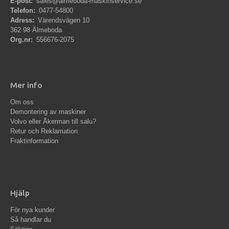
E-post:
sales@almeboda-maskinservice.se
Telefon:
0477-54800
Adress:
Värendsvägen 10
362 98 Älmeboda
Org.nr:
556676-2075
Mer info
Om oss
Demontering av maskiner
Volvo eller Åkerman till salu?
Retur och Reklamation
Fraktinformation
Hjälp
För nya kunder
Så handlar du