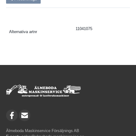
11041075
Alternativa artnr
Älmeboda Maskinservice Försäljnings AB