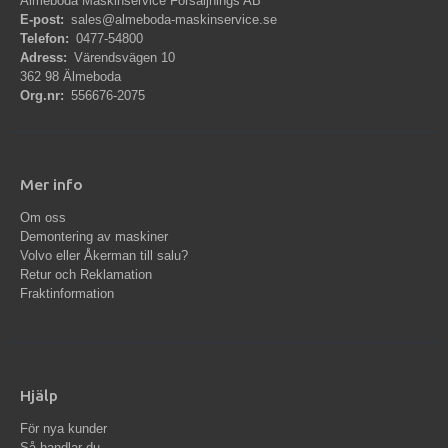
Älmeboda Maskinservice Försäljnings AB
E-post:
sales@almeboda-maskinservice.se
Telefon:
0477-54800
Adress:
Värendsvägen 10
362 98 Älmeboda
Org.nr:
556676-2075
Mer info
Om oss
Demontering av maskiner
Volvo eller Åkerman till salu?
Retur och Reklamation
Fraktinformation
Hjälp
För nya kunder
Så handlar du