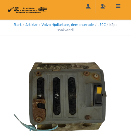
Start
/
Artiklar
/
Volvo Hjullastare, demonterade
/
L70C
/
Kåpa
spakventil