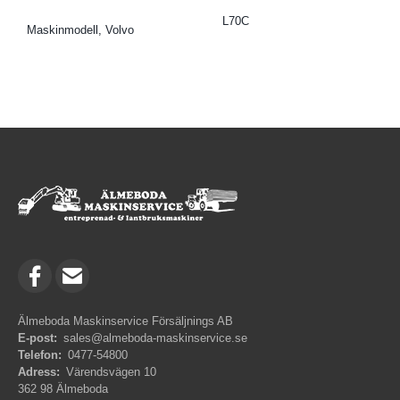
L70C
Maskinmodell, Volvo
Älmeboda Maskinservice Försäljnings AB
E-post:
sales@almeboda-maskinservice.se
Telefon:
0477-54800
Adress:
Värendsvägen 10
362 98 Älmeboda