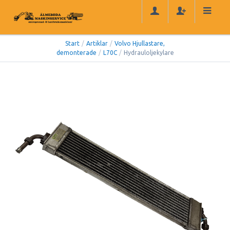
Start
/
Artiklar
/
Volvo Hjullastare,
demonterade
/
L70C
/
Hydrauloljekylare