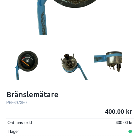
Bränslemätare
P65697350
400.00
Ord. pris exkl.
400.00
I lager