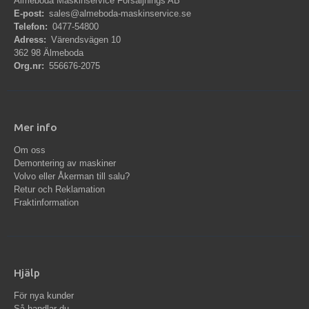
Älmeboda Maskinservice Försäljnings AB
E-post:
sales@almeboda-maskinservice.se
Telefon:
0477-54800
Adress:
Värendsvägen 10
362 98 Älmeboda
Org.nr:
556676-2075
Mer info
Om oss
Demontering av maskiner
Volvo eller Åkerman till salu?
Retur och Reklamation
Fraktinformation
Hjälp
För nya kunder
Så handlar du