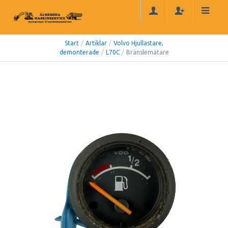
Start
/
Artiklar
/
Volvo Hjullastare,
demonterade
/
L70C
/
Bränslemätare