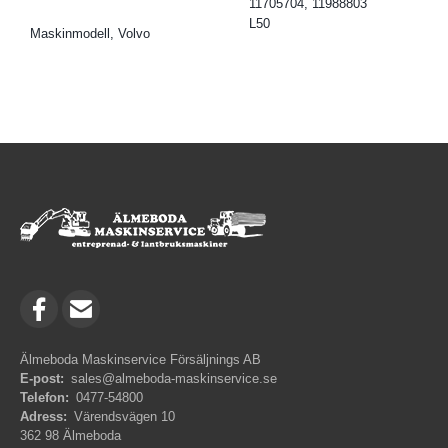
11705704, 11988803
L50
Maskinmodell, Volvo
Älmeboda Maskinservice Försäljnings AB
E-post:
sales@almeboda-maskinservice.se
Telefon:
0477-54800
Adress:
Värendsvägen 10
362 98 Älmeboda