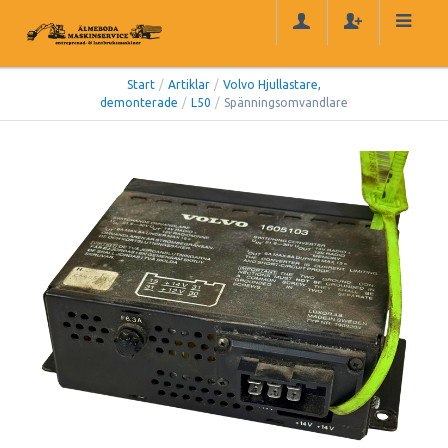
Start
/
Artiklar
/
Volvo Hjullastare,
demonterade
/
L50
/
Spänningsomvandlare