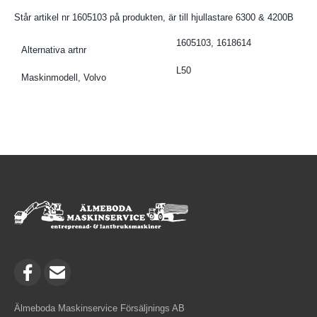
Står artikel nr 1605103 på produkten, är till hjullastare 6300 & 4200B
1605103, 1618614
Alternativa artnr
L50
Maskinmodell, Volvo
Älmeboda Maskinservice Försäljnings AB