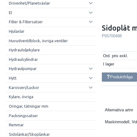
Drivenhet/Planetväxlar
El
Filter & Filtersatser
Sidoplåt 
Hjulaxlar
P65700498
Huvudventilblock, övriga ventiler
Hydrauloljekylare
Ord. pris exkl.
Hydraulcylindrar
I lager
Hydraulpumpar
Produktfråga
Hytt
Karosseri/Luckor
Kylare, övriga
Oringar, tätningar mm
Alternativa artnr
Packningssatser
Maskinmodell, Vo
Remmar
Sidolänkar/Skoplänkar