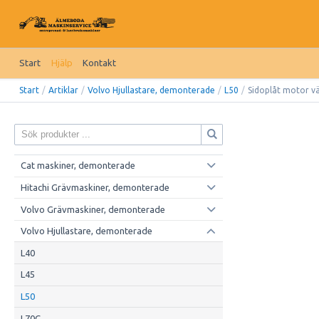
Start
Hjälp
Kontakt
Start
/
Artiklar
/
Volvo Hjullastare, demonterade
/
L50
/
Sidoplåt motor v
Cat maskiner, demonterade
Hitachi Grävmaskiner, demonterade
Volvo Grävmaskiner, demonterade
Volvo Hjullastare, demonterade
L40
L45
L50
L70C