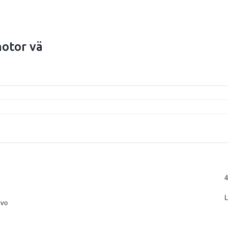
motor vä
4
L
lvo