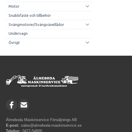
Motor
Snabbfäste och tillbehör
Svängmotorer/Svängväxellådor
Undervagn
Övrigt
Älmeboda Maskinservice Försäljnings AB
E-post:
sales@almeboda-maskinservice.se
Telefon:
0477-54800