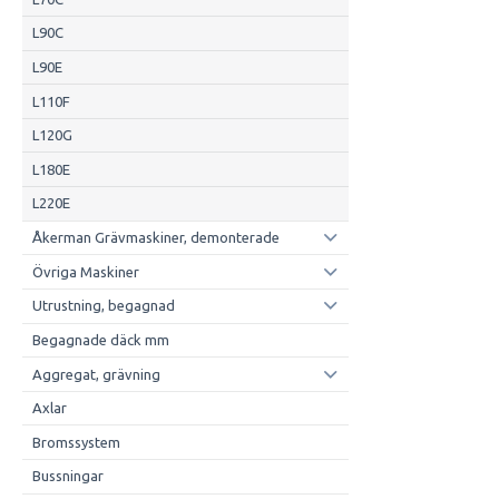
L90C
L90E
L110F
L120G
L180E
L220E
Åkerman Grävmaskiner, demonterade
Övriga Maskiner
Utrustning, begagnad
Begagnade däck mm
Aggregat, grävning
Axlar
Bromssystem
Bussningar