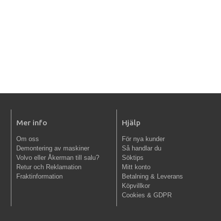
Mer info
Hjälp
Om oss
För nya kunder
Demontering av maskiner
Så handlar du
Volvo eller Åkerman till salu?
Söktips
Retur och Reklamation
Mitt konto
Fraktinformation
Betalning & Leverans
Köpvillkor
Cookies & GDPR