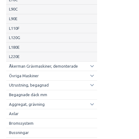
L90C
L90E
L110F
L120G
L180E
L220E
Åkerman Grävmaskiner, demonterade
Övriga Maskiner
Utrustning, begagnad
Begagnade däck mm
Aggregat, grävning
Axlar
Bromssystem
Bussningar