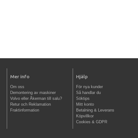
Mer info
Hjälp
Om oss
För nya kunder
Demontering av maskiner
Så handlar du
Volvo eller Åkerman till salu?
Söktips
Retur och Reklamation
Mitt konto
Fraktinformation
Betalning & Leverans
Köpvillkor
Cookies & GDPR