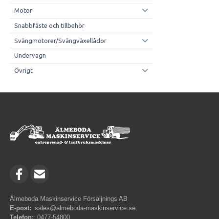
Motor
Snabbfäste och tillbehör
Svängmotorer/Svängväxellådor
Undervagn
Övrigt
Älmeboda Maskinservice Försäljnings AB
E-post:
sales@almeboda-maskinservice.se
Telefon:
0477-54800