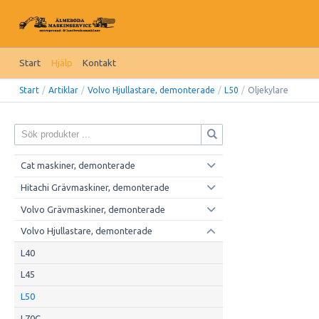
Start
Hjälp
Kontakt
Start
/
Artiklar
/
Volvo Hjullastare, demonterade
/
L50
/
Oljekylare
Cat maskiner, demonterade
Hitachi Grävmaskiner, demonterade
Volvo Grävmaskiner, demonterade
Volvo Hjullastare, demonterade
L40
L45
L50
L70C