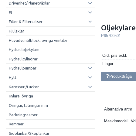
Drivenhet/Planetväxlar
El
Filter & Filtersatser
Oljekylare
Hjulaxlar
P65700501
Huvudventilblock, övriga ventiler
Hydrauloljekylare
Ord. pris exkl.
Hydraulcylindrar
I lager
Hydraulpumpar
Produktfråga
Hytt
Karosseri/Luckor
Kylare, övriga
Oringar, tätningar mm
Alternativa artnr
Packningssatser
Maskinmodell, Vo
Remmar
Sidolänkar/Skoplänkar