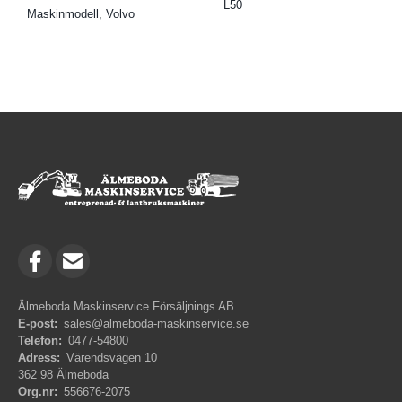
L50
Maskinmodell, Volvo
Älmeboda Maskinservice Försäljnings AB
E-post:
sales@almeboda-maskinservice.se
Telefon:
0477-54800
Adress:
Värendsvägen 10
362 98 Älmeboda
Org.nr:
556676-2075