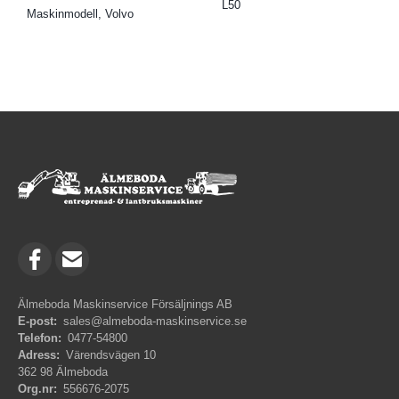
L50
Maskinmodell, Volvo
Älmeboda Maskinservice Försäljnings AB
E-post:
sales@almeboda-maskinservice.se
Telefon:
0477-54800
Adress:
Värendsvägen 10
362 98 Älmeboda
Org.nr:
556676-2075