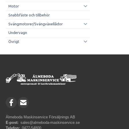
Motor
Snabbfäste och tillbehör
Svängmotorer/Svängväxellådor
Undervagn
Övrigt
Älmeboda Maskinservice Försäljnings AB
E-post:
sales@almeboda-maskinservice.se
Telefon:
0477-54800