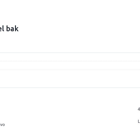
l bak
4
L
lvo