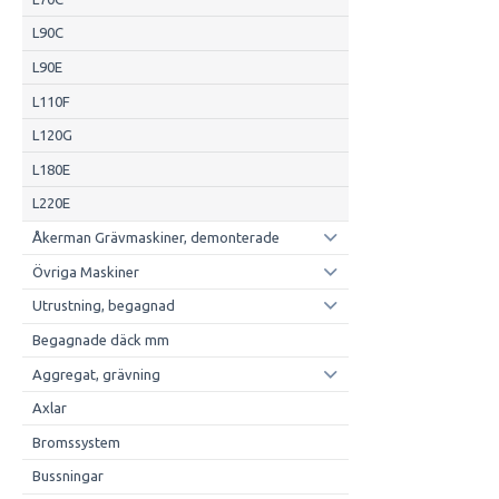
L90C
L90E
L110F
L120G
L180E
L220E
Åkerman Grävmaskiner, demonterade
Övriga Maskiner
Utrustning, begagnad
Begagnade däck mm
Aggregat, grävning
Axlar
Bromssystem
Bussningar