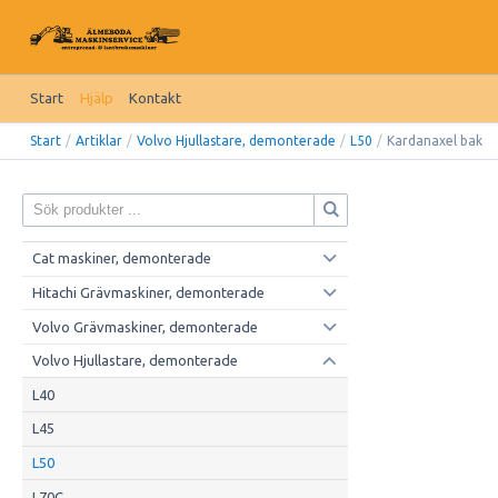
Start
Hjälp
Kontakt
Start
/
Artiklar
/
Volvo Hjullastare, demonterade
/
L50
/
Kardanaxel bak
Cat maskiner, demonterade
Hitachi Grävmaskiner, demonterade
Volvo Grävmaskiner, demonterade
Volvo Hjullastare, demonterade
L40
L45
L50
L70C