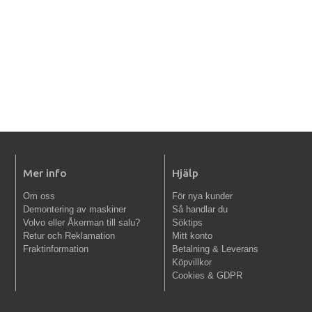
Mer info
Hjälp
Om oss
För nya kunder
Demontering av maskiner
Så handlar du
Volvo eller Åkerman till salu?
Söktips
Retur och Reklamation
Mitt konto
Fraktinformation
Betalning & Leverans
Köpvillkor
Cookies & GDPR