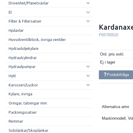
Drivenhet/Planetväxlar
El
Filter & Filtersatser
Kardanaxe
Hjulaxlar
P65700510
Huvudventilblock, övriga ventiler
Hydrauloljekylare
Ord. pris exkl.
Hydraulcylindrar
Ej i lager
Hydraulpumpar
Produktfråga
Hytt
Karosseri/Luckor
Kylare, övriga
Oringar, tätningar mm
Alternativa artnr
Packningssatser
Maskinmodell, Vo
Remmar
Sidolänkar/Skoplänkar