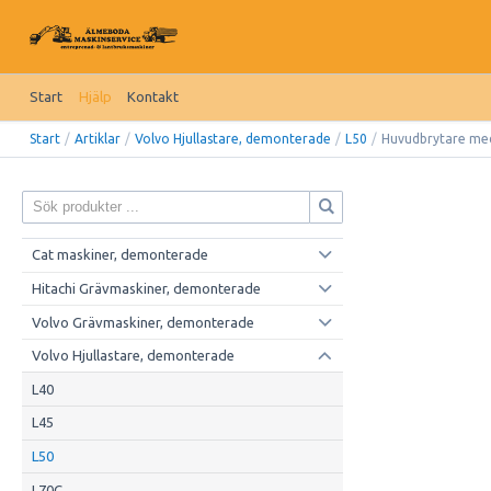
Start
Hjälp
Kontakt
Start
/
Artiklar
/
Volvo Hjullastare, demonterade
/
L50
/
Huvudbrytare med
Cat maskiner, demonterade
Hitachi Grävmaskiner, demonterade
Volvo Grävmaskiner, demonterade
Volvo Hjullastare, demonterade
L40
L45
L50
L70C