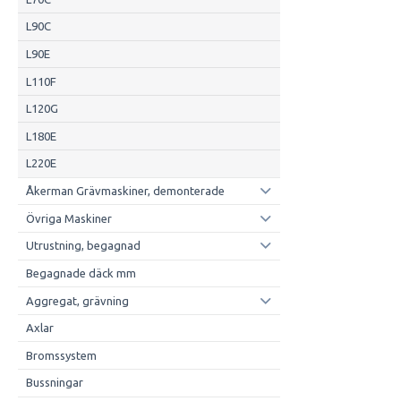
L90C
L90E
L110F
L120G
L180E
L220E
Åkerman Grävmaskiner, demonterade
Övriga Maskiner
Utrustning, begagnad
Begagnade däck mm
Aggregat, grävning
Axlar
Bromssystem
Bussningar