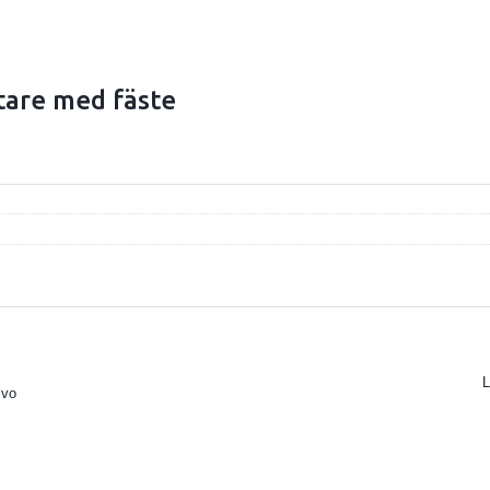
are med fäste
L
lvo