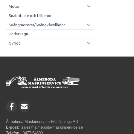
Motor
Snabbfäste och tillbehör
Svängmotorer/Svängväxellådor
Undervagn
Övrigt
Älmeboda Maskinservice Försäljnings AB
E-post:
sales@almeboda-maskinservice.se
Telefon:
0477-54800