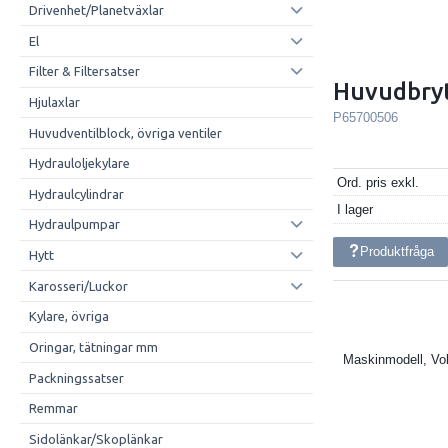
Drivenhet/Planetväxlar
El
Filter & Filtersatser
Huvudbryt
Hjulaxlar
P65700506
Huvudventilblock, övriga ventiler
Hydrauloljekylare
Ord. pris exkl.
Hydraulcylindrar
I lager
Hydraulpumpar
Produktfråga
Hytt
Karosseri/Luckor
Kylare, övriga
Oringar, tätningar mm
Maskinmodell, Vo
Packningssatser
Remmar
Sidolänkar/Skoplänkar