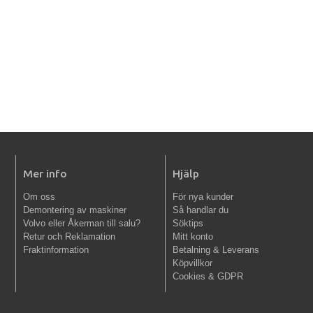
Mer info
Hjälp
Om oss
För nya kunder
Demontering av maskiner
Så handlar du
Volvo eller Åkerman till salu?
Söktips
Retur och Reklamation
Mitt konto
Fraktinformation
Betalning & Leverans
Köpvillkor
Cookies & GDPR