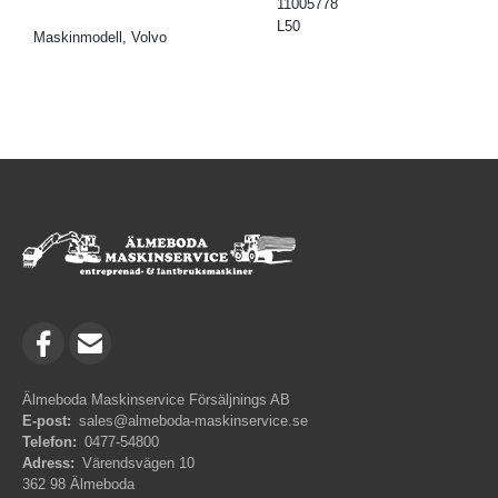
11005778
L50
Maskinmodell, Volvo
Älmeboda Maskinservice Försäljnings AB
E-post:
sales@almeboda-maskinservice.se
Telefon:
0477-54800
Adress:
Värendsvägen 10
362 98 Älmeboda