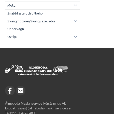
Motor
Snabbfäste och tillbehör
Svängmotorer/Svängväxellådor
Undervagn
Övrigt
Älmeboda Maskinservice Försäljnings AB
E-post:
sales@almeboda-maskinservice.se
Telefon:
0477-54800