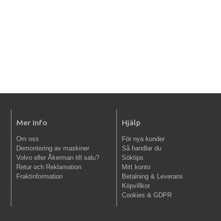
Mer info
Hjälp
Om oss
För nya kunder
Demontering av maskiner
Så handlar du
Volvo eller Åkerman till salu?
Söktips
Retur och Reklamation
Mitt konto
Fraktinformation
Betalning & Leverans
Köpvillkor
Cookies & GDPR