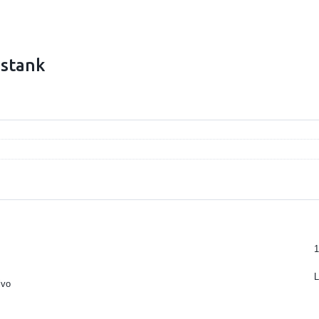
stank
1
L
lvo