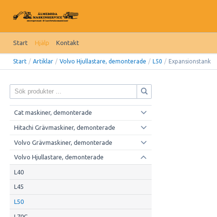
Start
Hjälp
Kontakt
Start
/
Artiklar
/
Volvo Hjullastare, demonterade
/
L50
/
Expansionstank
Cat maskiner, demonterade
Hitachi Grävmaskiner, demonterade
Volvo Grävmaskiner, demonterade
Volvo Hjullastare, demonterade
L40
L45
L50
L70C