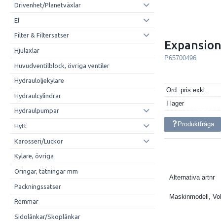
Drivenhet/Planetväxlar
El
Filter & Filtersatser
Expansion
Hjulaxlar
P65700496
Huvudventilblock, övriga ventiler
Hydrauloljekylare
Ord. pris exkl.
Hydraulcylindrar
I lager
Hydraulpumpar
Produktfråga
Hytt
Karosseri/Luckor
Kylare, övriga
Oringar, tätningar mm
Alternativa artnr
Packningssatser
Maskinmodell, Vo
Remmar
Sidolänkar/Skoplänkar