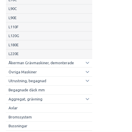
L90C
L90E
L110F
L120G
L180E
L220E
Åkerman Grävmaskiner, demonterade
Övriga Maskiner
Utrustning, begagnad
Begagnade däck mm
Aggregat, grävning
Axlar
Bromssystem
Bussningar