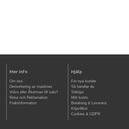
Mer info
Hjälp
Om oss
För nya kunder
Demontering av maskiner
Så handlar du
Volvo eller Åkerman till salu?
Söktips
Retur och Reklamation
Mitt konto
Fraktinformation
Betalning & Leverans
Köpvillkor
Cookies & GDPR