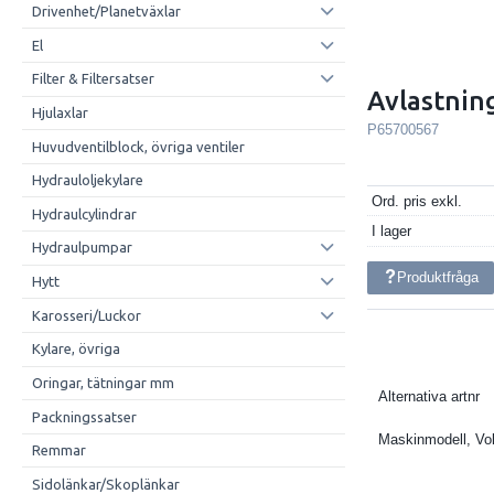
Drivenhet/Planetväxlar
El
Filter & Filtersatser
Avlastnin
Hjulaxlar
P65700567
Huvudventilblock, övriga ventiler
Hydrauloljekylare
Ord. pris exkl.
Hydraulcylindrar
I lager
Hydraulpumpar
Produktfråga
Hytt
Karosseri/Luckor
Kylare, övriga
Oringar, tätningar mm
Alternativa artnr
Packningssatser
Maskinmodell, Vo
Remmar
Sidolänkar/Skoplänkar