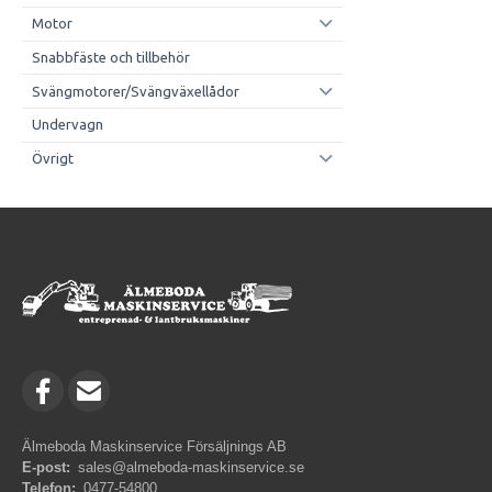
Motor
Snabbfäste och tillbehör
Svängmotorer/Svängväxellådor
Undervagn
Övrigt
Älmeboda Maskinservice Försäljnings AB
E-post:
sales@almeboda-maskinservice.se
Telefon:
0477-54800