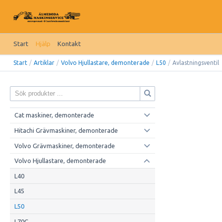
Start
Hjälp
Kontakt
Start
/
Artiklar
/
Volvo Hjullastare, demonterade
/
L50
/
Avlastningsventil
Cat maskiner, demonterade
Hitachi Grävmaskiner, demonterade
Volvo Grävmaskiner, demonterade
Volvo Hjullastare, demonterade
L40
L45
L50
L70C