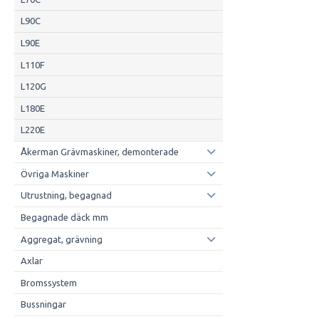
L90C
L90E
L110F
L120G
L180E
L220E
Åkerman Grävmaskiner, demonterade
Övriga Maskiner
Utrustning, begagnad
Begagnade däck mm
Aggregat, grävning
Axlar
Bromssystem
Bussningar