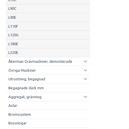
L90C
L90E
L110F
L120G
L180E
L220E
Åkerman Grävmaskiner, demonterade
Övriga Maskiner
Utrustning, begagnad
Begagnade däck mm
Aggregat, grävning
Axlar
Bromssystem
Bussningar