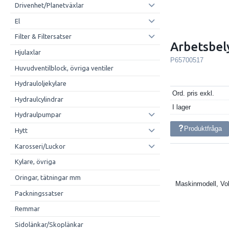
Drivenhet/Planetväxlar
El
Filter & Filtersatser
Arbetsbel
Hjulaxlar
P65700517
Huvudventilblock, övriga ventiler
Hydrauloljekylare
Ord. pris exkl.
Hydraulcylindrar
I lager
Hydraulpumpar
Produktfråga
Hytt
Karosseri/Luckor
Kylare, övriga
Oringar, tätningar mm
Maskinmodell, Vo
Packningssatser
Remmar
Sidolänkar/Skoplänkar