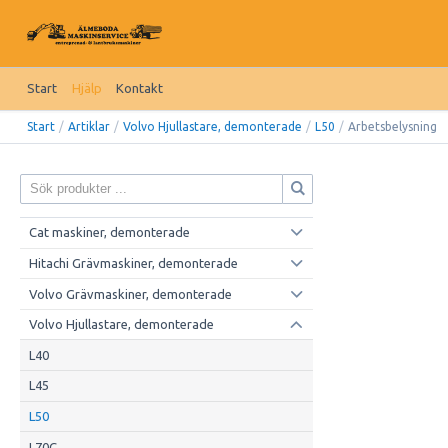
Start
Hjälp
Kontakt
Start
/
Artiklar
/
Volvo Hjullastare, demonterade
/
L50
/
Arbetsbelysning
Cat maskiner, demonterade
Hitachi Grävmaskiner, demonterade
Volvo Grävmaskiner, demonterade
Volvo Hjullastare, demonterade
L40
L45
L50
L70C