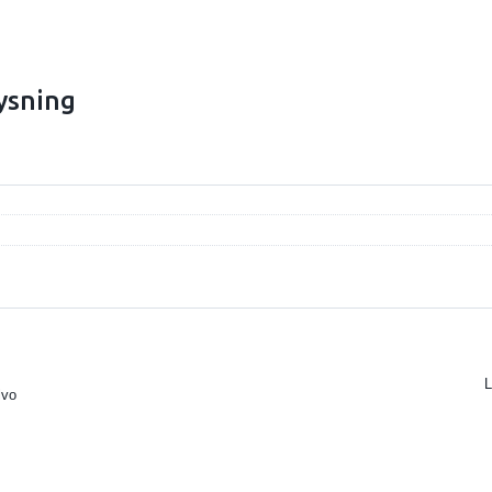
ysning
L
lvo