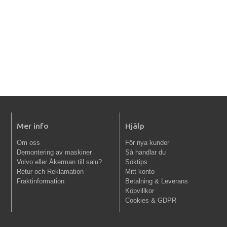
Mer info
Hjälp
Om oss
För nya kunder
Demontering av maskiner
Så handlar du
Volvo eller Åkerman till salu?
Söktips
Retur och Reklamation
Mitt konto
Fraktinformation
Betalning & Leverans
Köpvillkor
Cookies & GDPR