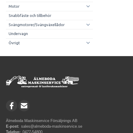
Motor
Snabbfäste och tillbehör
Svängmotorer/Svängväxellådor
Undervagn
Övrigt
Älmeboda Maskinservice Försäljnings AB
E-post:
sales@almeboda-maskinservice.se
Telefon:
0477-54800