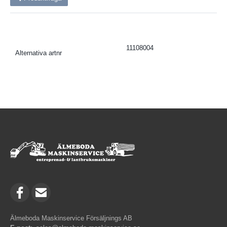
11108004
Alternativa artnr
Älmeboda Maskinservice Försäljnings AB