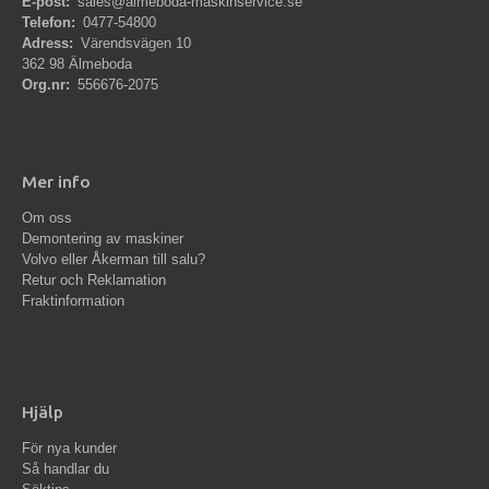
E-post:
sales@almeboda-maskinservice.se
Telefon:
0477-54800
Adress:
Värendsvägen 10
362 98 Älmeboda
Org.nr:
556676-2075
Mer info
Om oss
Demontering av maskiner
Volvo eller Åkerman till salu?
Retur och Reklamation
Fraktinformation
Hjälp
För nya kunder
Så handlar du