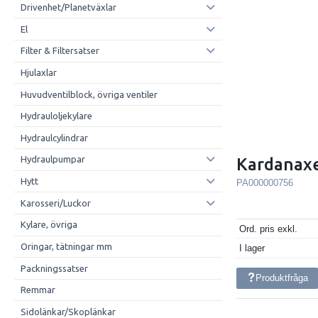
Drivenhet/Planetväxlar
El
Filter & Filtersatser
Hjulaxlar
Huvudventilblock, övriga ventiler
Hydrauloljekylare
Hydraulcylindrar
Hydraulpumpar
Kardanaxe
Hytt
PA000000756
Karosseri/Luckor
Kylare, övriga
Ord. pris exkl.
Oringar, tätningar mm
I lager
Packningssatser
Produktfråga
Remmar
Sidolänkar/Skoplänkar