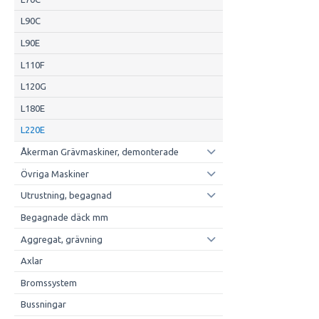
L90C
L90E
L110F
L120G
L180E
L220E
Åkerman Grävmaskiner, demonterade
Övriga Maskiner
Utrustning, begagnad
Begagnade däck mm
Aggregat, grävning
Axlar
Bromssystem
Bussningar