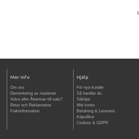
1
Mer info
Hjälp
Om oss
För nya kunder
Demontering av maskiner
Så handlar du
Volvo eller Åkerman till salu?
Söktips
Retur och Reklamation
Mitt konto
Fraktinformation
Betalning & Leverans
Köpvillkor
Cookies & GDPR