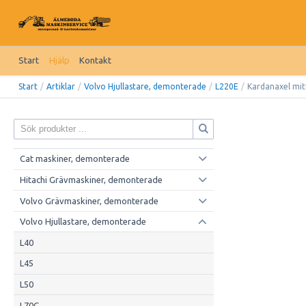
Start
Hjälp
Kontakt
Start
/
Artiklar
/
Volvo Hjullastare, demonterade
/
L220E
/
Kardanaxel mit
Cat maskiner, demonterade
Hitachi Grävmaskiner, demonterade
Volvo Grävmaskiner, demonterade
Volvo Hjullastare, demonterade
L40
L45
L50
L70C