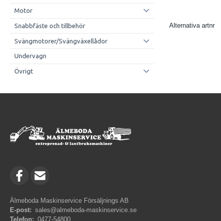
Motor
Alternativa artnr
Snabbfäste och tillbehör
Svängmotorer/Svängväxellådor
Undervagn
Övrigt
Älmeboda Maskinservice Försäljnings AB
E-post:
sales@almeboda-maskinservice.se
Telefon:
0477-54800