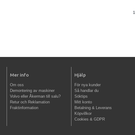
1
Mer info
Hjälp
Om oss
För nya kunder
Demontering av maskiner
Så handlar du
Volvo eller Åkerman till salu?
Söktips
Retur och Reklamation
Mitt konto
Fraktinformation
Betalning & Leverans
Köpvillkor
Cookies & GDPR