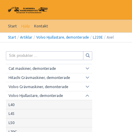
Start
Hjälp
Kontakt
Start
/
Artiklar
/
Volvo Hjullastare, demonterade
/
L220E
/
Axel
Cat maskiner, demonterade
Hitachi Grävmaskiner, demonterade
Volvo Grävmaskiner, demonterade
Volvo Hjullastare, demonterade
L40
L45
L50
L70C