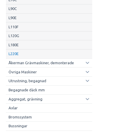
L90C
L90E
L110F
L120G
L180E
L220E
Åkerman Grävmaskiner, demonterade
Övriga Maskiner
Utrustning, begagnad
Begagnade däck mm
Aggregat, grävning
Axlar
Bromssystem
Bussningar