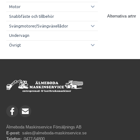
Motor
Alternativa artnr
Snabbfäste och tillbehör
Svängmotorer/Svängväxellådor
Undervagn
Övrigt
Älmeboda Maskinservice Försäljnings AB
E-post:
sales@almeboda-maskinservice.se
Telefon:
0477-54800