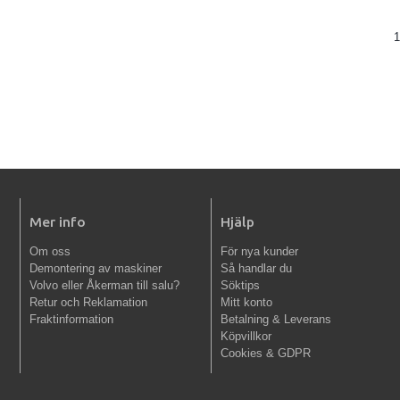
1
Mer info
Hjälp
Om oss
För nya kunder
Demontering av maskiner
Så handlar du
Volvo eller Åkerman till salu?
Söktips
Retur och Reklamation
Mitt konto
Fraktinformation
Betalning & Leverans
Köpvillkor
Cookies & GDPR