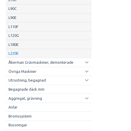
L90C
L90E
L110F
L120G
L180E
L220E
Åkerman Grävmaskiner, demonterade
Övriga Maskiner
Utrustning, begagnad
Begagnade däck mm
Aggregat, grävning
Axlar
Bromssystem
Bussningar