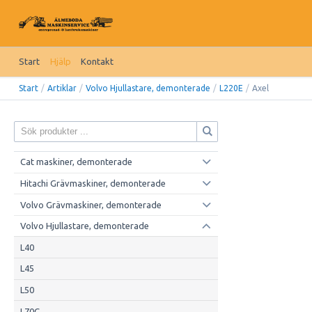
Start
Hjälp
Kontakt
Start
/
Artiklar
/
Volvo Hjullastare, demonterade
/
L220E
/
Axel
Cat maskiner, demonterade
Hitachi Grävmaskiner, demonterade
Volvo Grävmaskiner, demonterade
Volvo Hjullastare, demonterade
L40
L45
L50
L70C