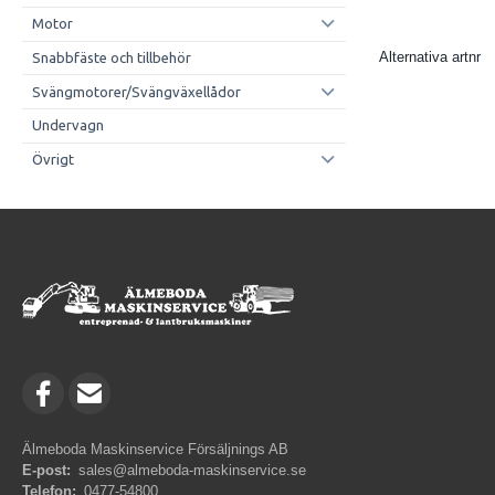
Motor
Alternativa artnr
Snabbfäste och tillbehör
Svängmotorer/Svängväxellådor
Undervagn
Övrigt
Älmeboda Maskinservice Försäljnings AB
E-post:
sales@almeboda-maskinservice.se
Telefon:
0477-54800