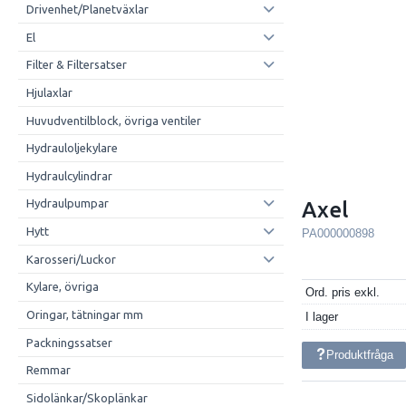
Drivenhet/Planetväxlar
El
Filter & Filtersatser
Hjulaxlar
Huvudventilblock, övriga ventiler
Hydrauloljekylare
Hydraulcylindrar
Hydraulpumpar
Axel
Hytt
PA000000898
Karosseri/Luckor
Kylare, övriga
Ord. pris exkl.
Oringar, tätningar mm
I lager
Packningssatser
Produktfråga
Remmar
Sidolänkar/Skoplänkar