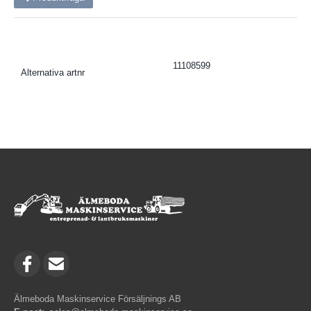
11108599
Alternativa artnr
Älmeboda Maskinservice Försäljnings AB