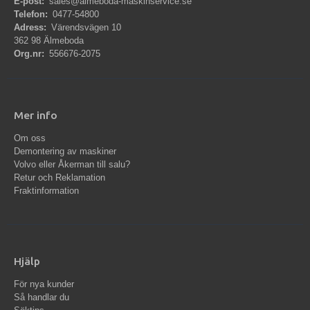
E-post:
sales@almeboda-maskinservice.se
Telefon:
0477-54800
Adress:
Värendsvägen 10
362 98 Älmeboda
Org.nr:
556676-2075
Mer info
Om oss
Demontering av maskiner
Volvo eller Åkerman till salu?
Retur och Reklamation
Fraktinformation
Hjälp
För nya kunder
Så handlar du