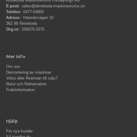
Älmeboda Maskinservice Försäljnings AB
E-post:
sales@almeboda-maskinservice.se
Telefon:
0477-54800
Adress:
Värendsvägen 10
362 98 Älmeboda
Org.nr:
556676-2075
Mer info
Om oss
Demontering av maskiner
Volvo eller Åkerman till salu?
Retur och Reklamation
Fraktinformation
Hjälp
För nya kunder
Så handlar du