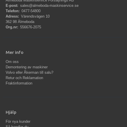
Älmeboda Maskinservice Försäljnings AB
E-post:
sales@almeboda-maskinservice.se
Telefon:
0477-54800
Adress:
Värendsvägen 10
362 98 Älmeboda
Org.nr:
556676-2075
Mer info
Om oss
Demontering av maskiner
Volvo eller Åkerman till salu?
Retur och Reklamation
Fraktinformation
Hjälp
För nya kunder
Så handlar du